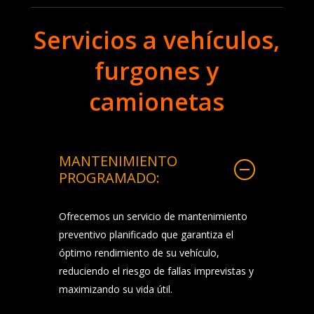
Realizamos un exhaustivo análisis
Servicios a vehículos,
mediante scanner multimarca antes de la
compra o venta de maquinaria,
furgones y
asegurando que cada equipo cumpla con
los estándares de calidad y
camionetas
funcionamiento requeridos, brindando
total confianza en su inversión.
MANTENIMIENTO
PROGRAMADO:
Ofrecemos un servicio de mantenimiento
preventivo planificado que garantiza el
óptimo rendimiento de su vehículo,
reduciendo el riesgo de fallas imprevistas y
maximizando su vida útil.