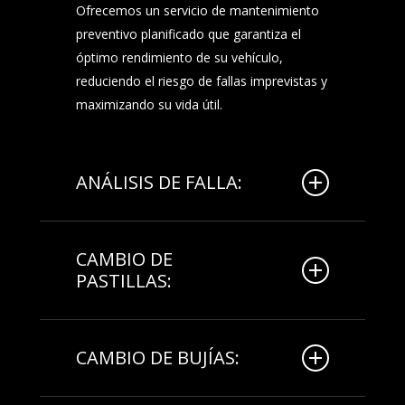
Ofrecemos un servicio de mantenimiento
preventivo planificado que garantiza el
óptimo rendimiento de su vehículo,
reduciendo el riesgo de fallas imprevistas y
maximizando su vida útil.
ANÁLISIS DE FALLA:
Realizamos un diagnóstico detallado para
identificar con precisión la causa de
CAMBIO DE
PASTILLAS:
cualquier fallo, permitiendo soluciones
rápidas y eficaces para mantener su
vehículo en perfecto estado.
Realizamos el reemplazo de pastillas de
freno con materiales de alta calidad,
CAMBIO DE BUJÍAS:
asegurando una frenada eficiente y una
mayor seguridad en la conducción.