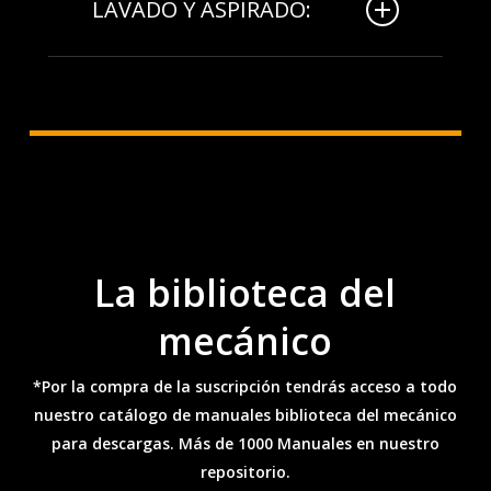
revisión técnica de su vehículo,
LAVADO Y ASPIRADO:
asegurando que cumpla con los requisitos
legales y de seguridad necesarios.
Realizamos un servicio completo de
lavado y aspirado, dejando su vehículo
limpio tanto por dentro como por fuera,
para mejorar su apariencia y confort.
La biblioteca del
mecánico
*Por la compra de la suscripción tendrás acceso a todo
nuestro catálogo de manuales biblioteca del mecánico
para descargas. Más de 1000 Manuales en nuestro
repositorio.